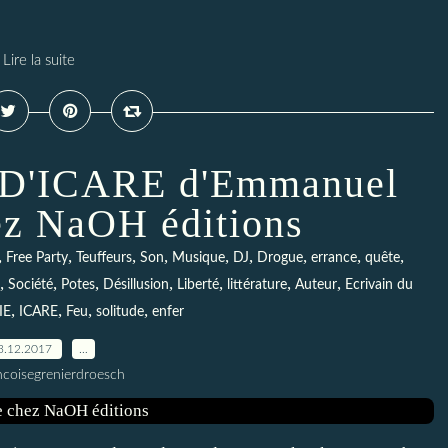
Lire la suite
'ICARE d'Emmanuel
ez NaOH éditions
,
,
,
,
,
,
,
,
,
Free Party
Teuffeurs
Son
Musique
DJ
Drogue
errance
quête
,
,
,
,
,
,
,
Société
Potes
Désillusion
Liberté
littérature
Auteur
Ecrivain du
,
,
,
,
IE
ICARE
Feu
solitude
enfer
3.12.2017
…
ncoisegrenierdroesch