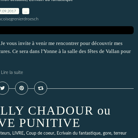
7.09.2017
…
ncoisegrenierdroesch
e vous invite à venir me rencontrer pour découvrir mes
tures. Ce sera dans l'Yonne à la salle des fêtes de Vallan pour
Lire la suite
ELLY CHADOUR ou
VE PUNITIVE
,
,
,
,
,
uteurs
LIVRE
Coup de coeur
Ecrivain du fantastique
gore
terreur