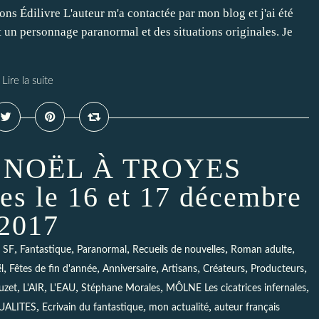
s Édilivre L'auteur m'a contactée par mon blog et j'ai été
t un personnage paranormal et des situations originales. Je
Lire la suite
NOËL À TROYES
es le 16 et 17 décembre
2017
,
,
,
,
,
,
SF
Fantastique
Paranormal
Recueils de nouvelles
Roman adulte
,
,
,
,
,
,
l
Fêtes de fin d'année
Anniversaire
Artisans
Créateurs
Producteurs
,
,
,
,
,
uzet
L'AIR
L'EAU
Stéphane Morales
MÔLNE Les cicatrices infernales
,
,
,
UALITES
Ecrivain du fantastique
mon actualité
auteur français