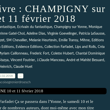
 livre : CHAMPIGNY sur
 11 février 2018
,
,
,
antastique
Ecrivain du fantastique
Champigny sur Yonne
Monique
,
,
,
,
rinne Gatel-Chol
Adeline Dias
Virginie Goevelinger
Patricia LeSausse
,
,
,
,
,
zet
SM Chevallier
Melanie Heurtevin
Emilie Transy
Mihne
Editions
,
,
,
,
 Editions
Evidence Editions
Collection Farfadet
Lips and Rolls
Créa
,
,
,
yriam Caillonneau
Frederic Fort
Colette Hubert
Chantal Dominique
,
,
,
,
tazya
Vincent Foutrier
J.Claude Manceau
André et Mahité Besuard
,
Heinrich
Claude Huet
1.02.2018
…
ncoisegrenierdroesch
Farfadet Ça se passera dans l'Yonne, le samedi 10 et le
er de nombreux auteurs, dont moi-même avec mon titre