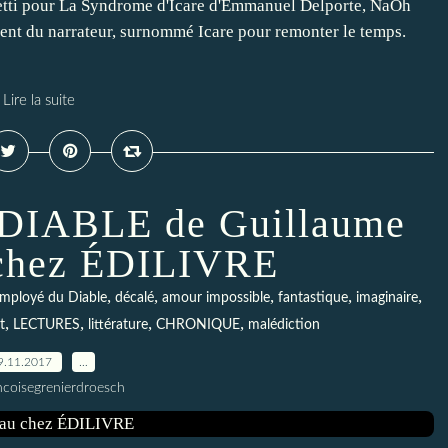
eretti pour La Syndrome d'Icare d'Emmanuel Delporte, NaOh
ent du narrateur, surnommé Icare pour remonter le temps.
Lire la suite
IABLE de Guillaume
 chez ÉDILIVRE
,
,
,
,
,
mployé du Diable
décalé
amour impossible
fantastique
imaginaire
,
,
,
,
it
LECTURES
littérature
CHRONIQUE
malédiction
9.11.2017
…
ncoisegrenierdroesch