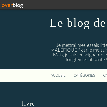
Le blog de
Je mettrai mes essais li
MALÉFIQUE " car je me suis d
Mais, je suis enseignante e
longtemps absente ! D
ACCUEIL
CATÉGORIES
C
livre