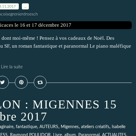
8.11.2017
…
ncoisegrenierdroesch
 dont moi-même ! Pensez à vos cadeaux de Noël. Des
ou SF, un roman fantastique et paranormal Le piano maléfique
Lire la suite
ON : MIGENNES 15
bre 2017
,
,
,
,
,
aginaire
fantastique
AUTEURS
Migennes
ateliers créatifs
Isabelle
,
,
,
,
,
,
RESS
Raymond POULIDOR
Livre
album
Paranormal
ACTUALITES