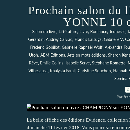
Prochain salon du
YONNE 10 et
,
,
,
,
,
Salon du livre
Littérature
Livre
Romance
Jeunesse
f
,
,
,
,
Gerardin
Audrey Calviac
Francis Lattuga
Gabrielle V
Co
,
,
Frederic Gobillot
Gabrielle Raphaël Wolf
Alexandra Tou
,
,
,
Utoh
ABM Editions
Arts en mots éditions
Sharon Kena
,
,
,
,
Rêve
Emilie Collins
Isabelle Serve
Stéphane Romette
M
,
,
,
Villaescusa
Khalysta Farall
Christine Souchon
Hannah S
Sereina 
0
Par fra
La belle affiche des éditions Evidence, collection 
dimanche 11 février 2018. Vous pourrez rencontr