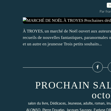
1
Par fra
À TROYES, un marché de Noël ouvert aux auteurs
recueils de nouvelles fantastiques, paranormales 
et un autre en jeunesse Trois petits souhaits...
PROCHAIN SAL
octo
,
,
,
,
,
salon du livre
Dédicaces
Jeunesse
adulte
roman
im
,
,
,
ALONSO
Pierre Douglas
Jacques Saussey
Evelyne D