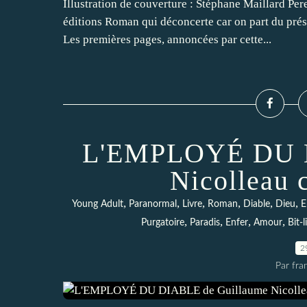
Illustration de couverture : Stéphane Maillard P
éditions Roman qui déconcerte car on part du prés
Les premières pages, annoncées par cette...
L'EMPLOYÉ DU D
Nicolleau
,
,
,
,
,
,
Young Adult
Paranormal
Livre
Roman
Diable
Dieu
E
,
,
,
,
Purgatoire
Paradis
Enfer
Amour
Bit-l
2
Par fra