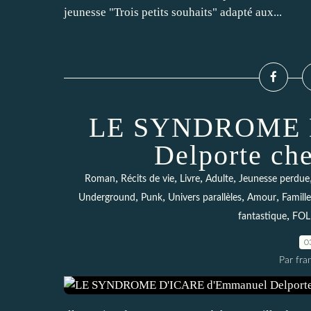
jeunesse "Trois petits souhaits" adapté aux...
LE SYNDROME D
Delporte ch
,
,
,
,
Roman
Récits de vie
Livre
Adulte
Jeunesse perdue
,
,
,
,
Underground
Punk
Univers parallèles
Amour
Famille
,
fantastique
FOL
0
Par fra