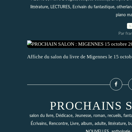
,
,
,
littérature
LECTURES
Ecrivain du fantastique
otherlan
piano ma
1
Par fra
Affiche du salon du livre de Migennes le 15 octo
PROCHAINS 
,
,
,
,
,
salon du livre
Dédicace
Jeunesse
roman
recueils
fant
,
,
,
,
,
,
Écrivains
Rencontre
Livre
album
adulte
littérature
b
,
NOUVELLES
anthologie