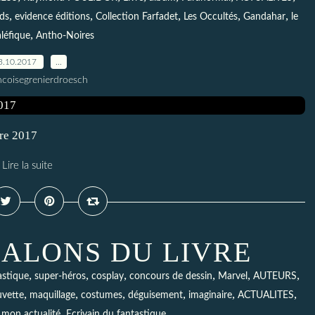
,
,
,
,
,
ds
evidence éditions
Collection Farfadet
Les Occultés
Gandahar
le
,
léfique
Antho-Noires
3.10.2017
…
ncoisegrenierdroesch
bre 2017
Lire la suite
SALONS DU LIVRE
,
,
,
,
,
,
astique
super-héros
cosplay
concours de dessin
Marvel
AUTEURS
,
,
,
,
,
,
uvette
maquillage
costumes
déguisement
imaginaire
ACTUALITES
,
,
mon actualité
Ecrivain du fantastique